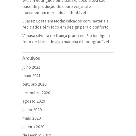
William Rodrigues
em
Abacaxi, coco e uva são
base de produção de couro vegetal e
movimentam mercado sustentável
Juarez Costa
em
Moda: calçados com materiais
reciclados têm foco em design para o conforto
Vanusa silveira de frança prado
em
Fio biológico
feito de fibras de alga marinha é biodegradável
Arquivos
julho 2021
maio 2021
outubro 2020
setembro 2020
agosto 2020
junho 2020
maio 2020
janeiro 2020
dezembro 2019